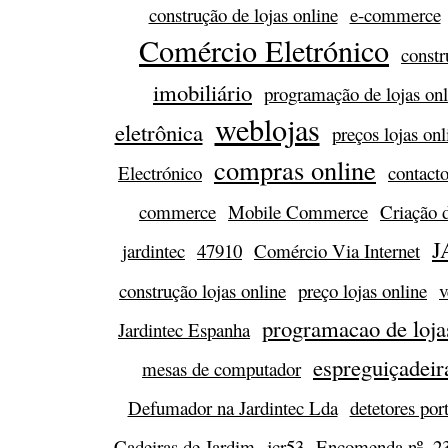
construção de lojas online
e-commerce
Comércio Eletrónico
constr
imobiliário
programação de lojas onl
weblojas
eletrônica
preços lojas onl
compras online
Electrónico
contact
commerce
Mobile Commerce
Criação 
J
jardintec
47910
Comércio Via Internet
construção lojas online
preço lojas online
v
programacao de loja
Jardintec Espanha
espreguiçadeir
mesas de computador
Defumador na Jardintec Lda
detetores port
Cadeiras de Jardim
jcr53
Encomenda nº. 2