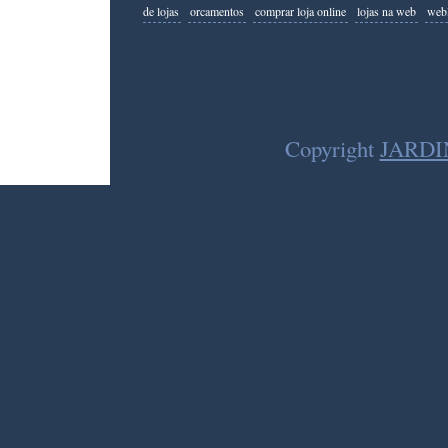
de lojas
orcamentos
comprar loja online
lojas na web
webl
Copyright
JARDIN