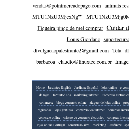
vendas@pointmercadopago.com
animais res
MTU1NzU3MjcxNg'"`
MTU1NzU3Mjg0M
Cuidar d
Figueira pingo de mel comprar
Louis Giordano
suportecur
divulgacaopalestrante2@gmail.com
Tela
dl
barbacoa
claudio@linuxtec.com.br
Image
Home
Jardintec English
Jardintec Español
lojas online
e-com
de lojas
Jardintec Lda
marketing internet
Comercio Eletronic
commerce
blogs comercio online
aluguer de lojas online
prog
registadas
lojas gratuitas
comercio via internet
dominios intern
comercio online
criacao de comercio eletronico
compras interne
lojas online Portugal
construcao sites
marketing
Jardintec Esp