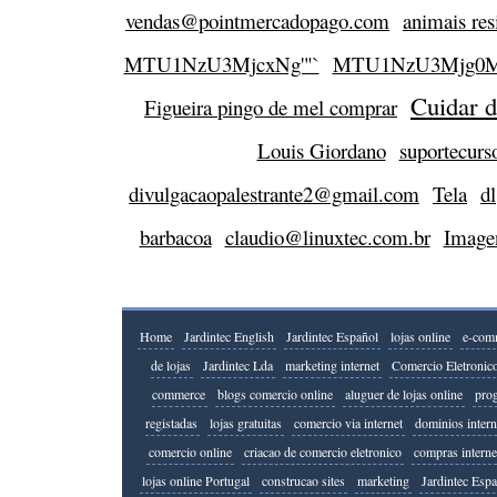
vendas@pointmercadopago.com
animais res
MTU1NzU3MjcxNg'"`
MTU1NzU3Mjg0M
Cuidar d
Figueira pingo de mel comprar
Louis Giordano
suportecur
divulgacaopalestrante2@gmail.com
Tela
dl
barbacoa
claudio@linuxtec.com.br
Image
Home
Jardintec English
Jardintec Español
lojas online
e-com
de lojas
Jardintec Lda
marketing internet
Comercio Eletronic
commerce
blogs comercio online
aluguer de lojas online
prog
registadas
lojas gratuitas
comercio via internet
dominios intern
comercio online
criacao de comercio eletronico
compras interne
lojas online Portugal
construcao sites
marketing
Jardintec Esp