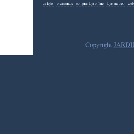
de lojas
orcamentos
comprar loja online
lojas na web
webl
Copyright
JARDIN