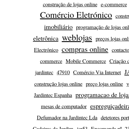
construção de lojas online
e-commerce
Comércio Eletrónico
constr
imobiliário
programação de lojas onl
weblojas
eletrônica
preços lojas onl
compras online
Electrónico
contact
commerce
Mobile Commerce
Criação 
J
jardintec
47910
Comércio Via Internet
construção lojas online
preço lojas online
v
programacao de loja
Jardintec Espanha
espreguiçadeir
mesas de computador
Defumador na Jardintec Lda
detetores port
Cadeiras de Jardim
jcr53
Encomenda nº. 2