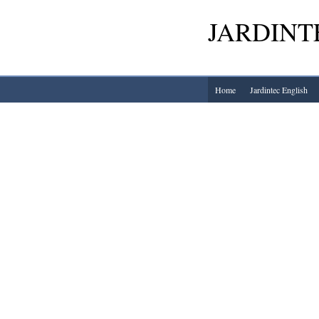
JARDINTE
Home
Jardintec English