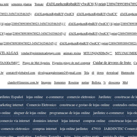
d3d3LmphcmRpbnRlYy5wdC8{${print(23894789938947892
ma rede
sementes plantas
Tomate
478923-34567343546345);
d3d3LmphcmRpbnRlYy5wdC8
d3d3LmphcmRpbnRlYy5wdC8''
d3d3Lmphcm
{print(238947899389478923-34567343546345)}}'
d3d3LmphcmRpbnRlYy5wdC8"{${print(23894789938
];print(238947899389478923-34567343546345);//
d3d3LmphcmRpbnRlYy5wdC8"];print(2389478993894
t(238947899389478923-34567343546345);//
d3d3LmphcmRpbnRlYy5wdC8");print(238947899389478923-
NTI-ALGAS
vendas@pointmercadopago.com
animais resina
MTU1NjQxNDIwNg'"`
MTU1NzU3MDI2
Cuidar de árvores de fruto
TA3ODc5MQ'"`
Pingo de Mel figueira
Figueira pingo de mel comprar
Cu
.br
contato@globalwd.com
divulgacaopalestrante2@gmail.com
Tela
dl
down
download
Hurensohn
claudio@linuxtec.com.br
Imagens
Sementes
Roseiras
nerine
Bellota
%
dioscorea
Mtd
ardintec Español
lojas online
e-commerce
comercio eletronico
Jardintec
construcao de l
arketing internet
Comercio Eletronico
construcao e gestao de lojas online
conteudos onlin
 online
aluguer de lojas online
programacao de lojas online
jardintec e-commerce
loja el
comercio via internet
dominios internet
lojas internet
compras online
construcao lojas on
e comercio eletronico
compras internet
loja online jardintec
47910
JARDINTEC Comercio 
ucao sites
marketing
Jardintec Espanha
lojas
lojas online gratis
registo de sites
gestao