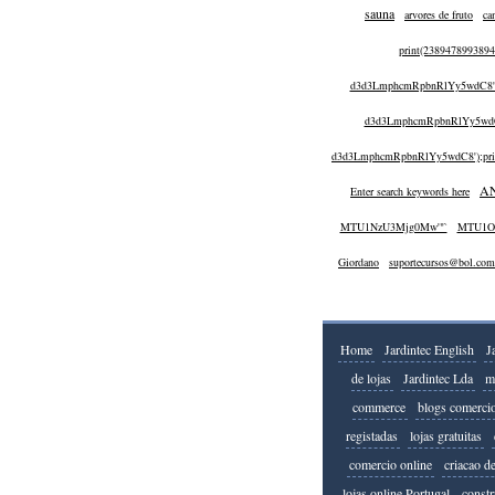
sauna
arvores de fruto
ca
print(238947899389
d3d3LmphcmRpbnRlYy5wdC8'{$
d3d3LmphcmRpbnRlYy5wdC8'
d3d3LmphcmRpbnRlYy5wdC8');prin
A
Enter search keywords here
MTU1NzU3Mjg0Mw'"`
MTU1O
Giordano
suportecursos@bol.com
Home
Jardintec English
J
de lojas
Jardintec Lda
m
commerce
blogs comercio
registadas
lojas gratuitas
comercio online
criacao d
lojas online Portugal
constr