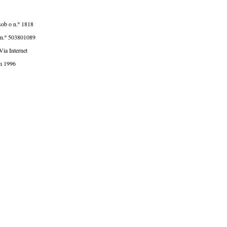
sob o n.º 1818
e n.º 503801089
ia Internet
m 1996