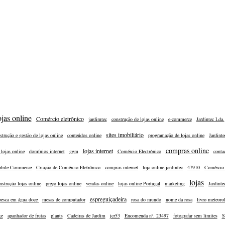
ojas online
Comércio eletrônico
jardimtec
construção de lojas online
e-commerce
Jardintec Lda.
sites imobiliário
strução e gestão de lojas online
conteúdos online
programação de lojas online
Jardinte
compras online
lojas internet
 lojas online
domínios internet
ggm
Comércio Electrónico
conta
bile Commerce
Criação de Comércio Eletrônico
compras internet
loja online jardintec
47910
Comércio 
lojas
nstrução lojas online
preço lojas online
vendas online
lojas online Portugal
marketing
Jardint
espreguiçadeira
pesca em água doce
mesas de computador
rosa do mundo
nome da rosa
livro meteoro
ke
apanhador de frutas
plants
Cadeiras de Jardim
jcr53
Encomenda nº. 23497
fotografar sem limites
S