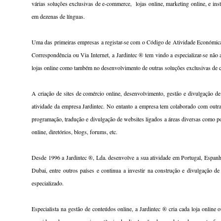
várias soluções exclusivas de e-commerce,
lojas online, marketing online, e ins
em dezenas de línguas.
Uma das primeiras empresas a registar-se com o Código de Atividade Económic
Correspondência ou Via Internet, a Jardintec ® tem vindo a especializar-se não
lojas online como também no desenvolvimento de outras soluções exclusivas de 
A criação de sites de comércio online, desenvolvimento, gestão e divulgação de 
atividade da empresa Jardintec. No entanto a empresa tem colaborado com outr
programação, tradução e divulgação de websites ligados a áreas diversas como p
online, diretórios, blogs, forums, etc.
Desde 1996 a Jardintec ®, Lda. desenvolve a sua atividade em Portugal, Espanh
Dubai, entre outros países e continua a investir na construção e divulgação de
especializado.
Especialista na gestão de conteúdos online, a Jardintec ® cria cada loja online 