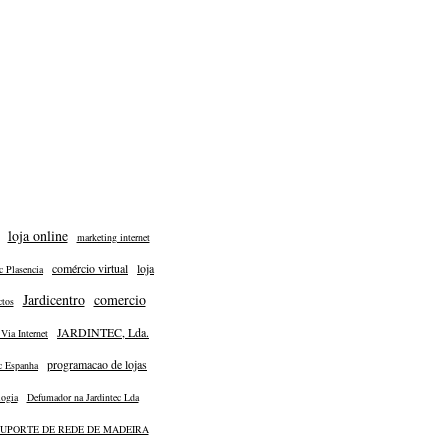
loja online
marketing internet
comércio virtual
loja
c Plasencia
Jardicentro
comercio
ctos
JARDINTEC, Lda.
Via Internet
programacao de lojas
ec Espanha
logia
Defumador na Jardintec Lda
UPORTE DE REDE DE MADEIRA