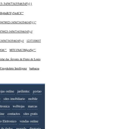
3-34567343546345)}}
RpbnRlYy5wdC8""
9478923-34567343546345)}}"
78923-34567343546345);//
34567343546345);//
1237330037
OA'"`
MTU1NzU3MjcxNg'"`
idar das Árvores de Fruto de Louis
Umgekehrte Intelligenz
barbacoa
ojas online
jardimtec
gestao
e
sites imobiliario
mobile
etronica
weblojas
marcas
line
contactos
sites gratis
Eletronico
vendas online
 de dados
morada
diretorio