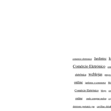
l
Jardintec
comercio eletronico
Comércio Eletrónico
con
weblojas
eletrônica
preços
online
jardintec e-commerce
Mo
Comércio Eletrónico
blogs
co
online
onde comprar meloa
a 
detetores portateis gas
cavilhas shita