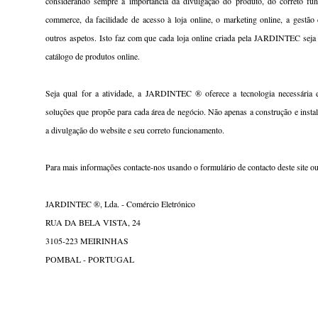
considerando sempre a importância da divulgação do produto, do correto fu
commerce, da facilidade de acesso à loja online, o marketing online, a gestão 
outros aspetos. Isto faz com que cada loja online criada pela JARDINTEC seja
catálogo de produtos online.
Seja qual for a atividade, a JARDINTEC ® oferece a tecnologia necessária 
soluções que propõe para cada área de negócio. Não apenas a construção e insta
a divulgação do website e seu correto funcionamento.
Para mais informações contacte-nos usando o formulário de contacto deste site ou
JARDINTEC ®, Lda. - Comércio Eletrónico
RUA DA BELA VISTA, 24
3105-223 MEIRINHAS
POMBAL - PORTUGAL